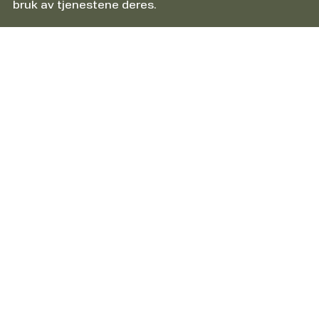
bruk av tjenestene deres.
Informasjon
Om HTS Packline AS
Informasjonskapsler