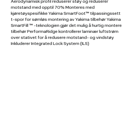
Aerodynamisk profil reduserer støy og reduserer
motstand med opptil 70% Monteres med
kjøretøyspesifikke Yakima SmartFoot™ tilpassingssett
t-spor for sømløs montering av Yakima tilbehør Yakima
SmartFill ™ -teknologien gjør det mulig å hurtig montere
tilbehør PerformaRidge kontrollerer laminær luftstrøm
over stativet for å redusere motstand- og vindstøy
Inkluderer Integrated Lock System (ILS)