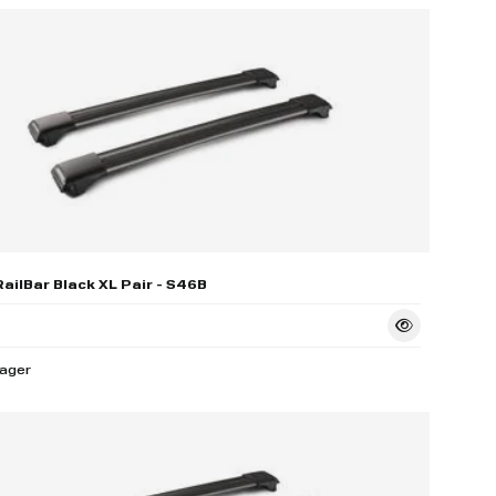
ailBar Black XL Pair - S46B
lager