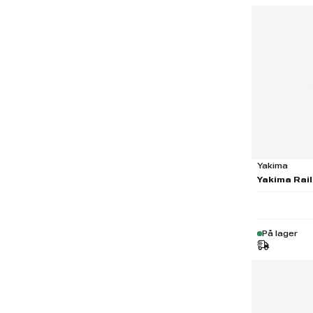
Yakima
Yakima Rail
På lager