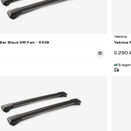
Yakima
Bar Black SM Pair - S43B
Yakima R
5.290 
På lager