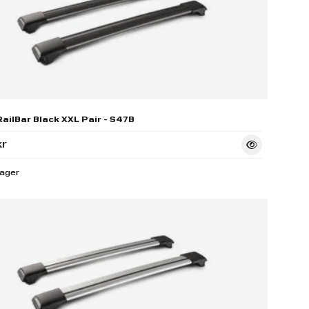
ailBar Black XXL Pair - S47B
kr
lager