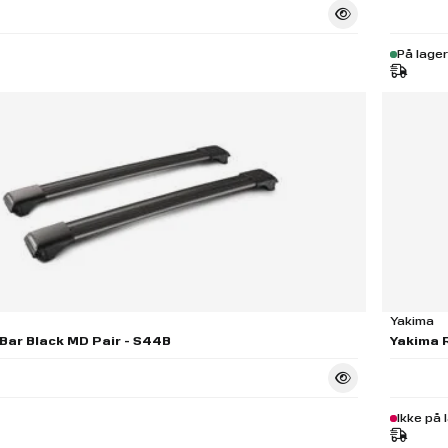
På lager
Yakima
Bar Black MD Pair - S44B
Yakima R
Ikke på 