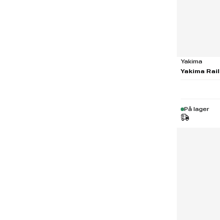
Yakima
Yakima Rail
På lager