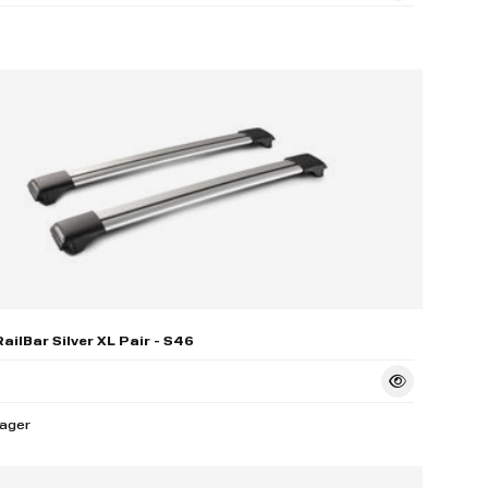
ailBar Silver XL Pair - S46
lager