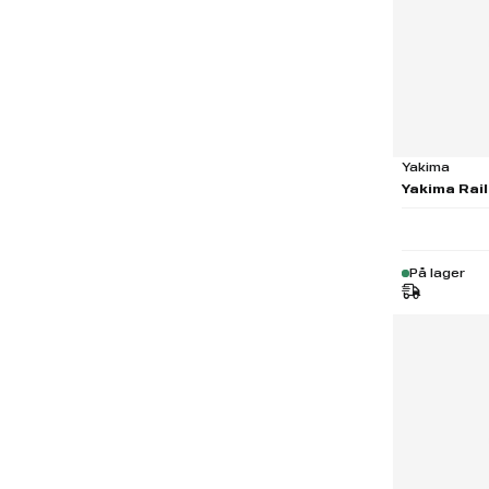
Yakima
Yakima Rail
På lager