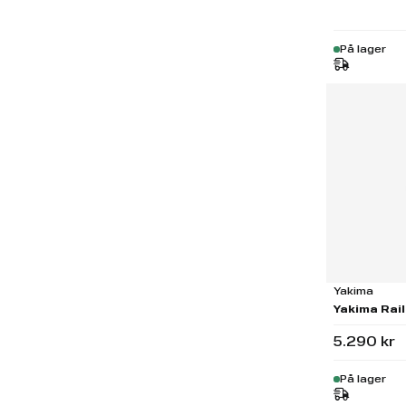
På lager
Yakima
Yakima Rail
5.290 kr
På lager