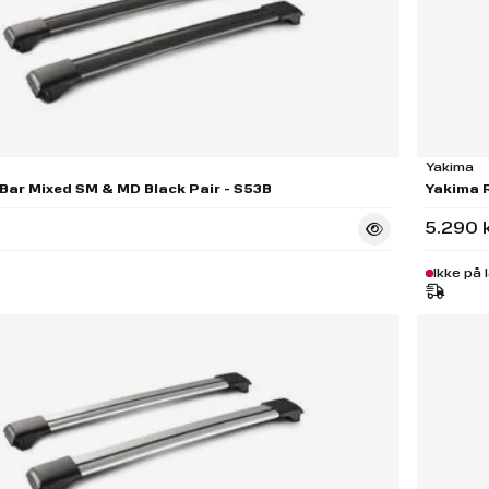
Yakima
Bar Mixed SM & MD Black Pair - S53B
Yakima R
5.290 
Ikke på 