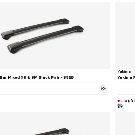
Yakima
Bar Mixed XS & SM Black Pair - S52B
Yakima R
Ikke på 