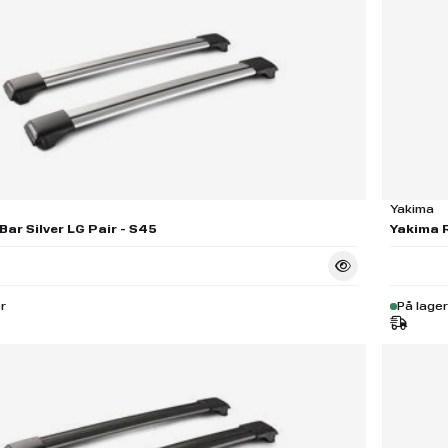
Yakima
Bar Silver LG Pair - S45
Yakima R
r
På lager