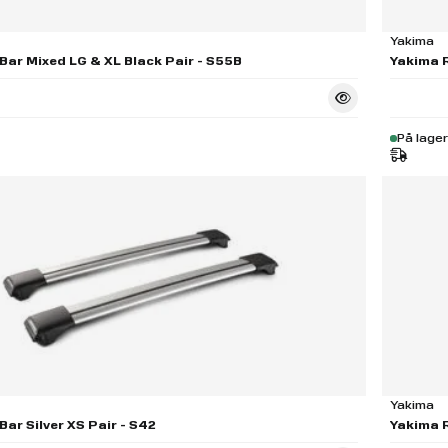
Yakima
Bar Mixed LG & XL Black Pair - S55B
Yakima R
På lager
Yakima
Bar Silver XS Pair - S42
Yakima R