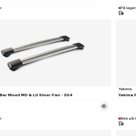
r
På lager
Yakima
Bar Mixed MD & LG Silver Pair - S54
Yakima R
r
Ikke på 