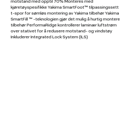
motstand med opptil 70% Monteres med
kjøretøyspesifikke Yakima SmartFoot™ tilpassingssett
t-spor for sømløs montering av Yakima tilbehør Yakima
SmartFill ™ -teknologien gjør det mulig å hurtig montere
tilbehør PerformaRidge kontrollerer laminær luftstrøm
over stativet for å redusere motstand- og vindstøy
Inkluderer Integrated Lock System (ILS)