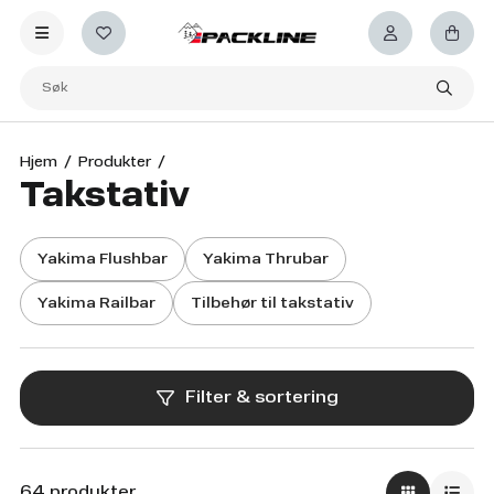
Hjem
Produkter
Takstativ
Yakima Flushbar
Yakima Thrubar
Yakima Railbar
Tilbehør til takstativ
Filter & sortering
64 produkter