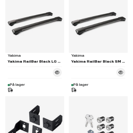
Yakima
Yakima
Yakima RailBar Black LG Pair - S45B
Yakima RailBar Black SM Pair - S43B
På lager
På lager