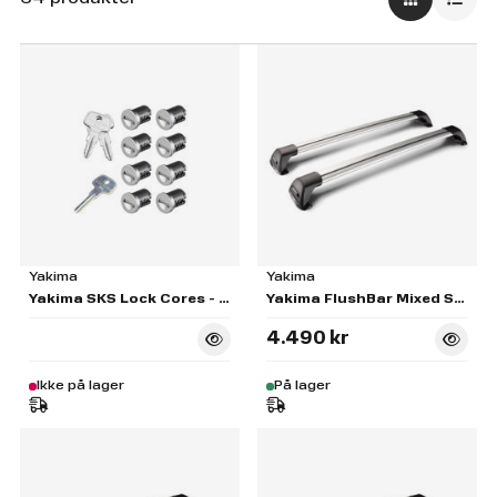
Yakima
Yakima
Yakima SKS Lock Cores - Set of 8
Yakima FlushBar Mixed SM & MD Silver Pair - S25
4.490 kr
Ikke på lager
På lager