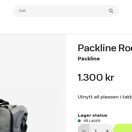
Packline Ro
Packline
1.300 kr
Utnytt all plassen i t
Lager status
PÅ LAGER