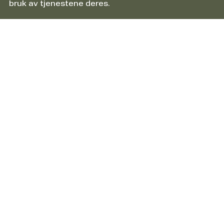
bruk av tjenestene deres.
Informasjon
Om HTS Packline AS
Informasjonskapsler