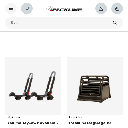
Yakima
Packline
Yakima JayLow Kayak Carrier
Packline DogCage 10